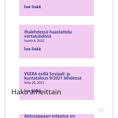
lue lisää
Iltalehdessä haastattelu
vertaisäidistä
huhti 4, 2022
lue lisää
VEERA esillä Sosiaali- ja
kuntatalous 9/2021 lehdessä
loka 20, 2021
Haku aiheittain
lue lisää
Äitiysoppaan toteutus on