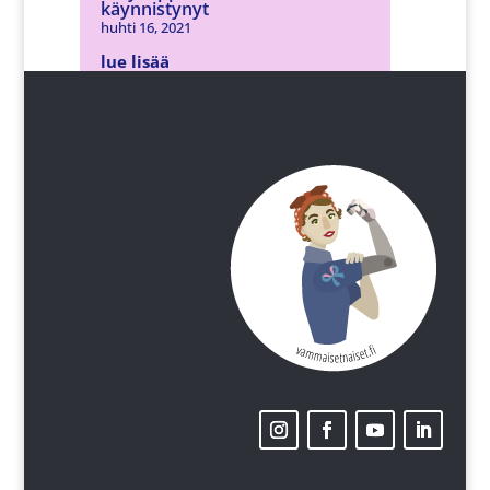
käynnistynyt
huhti 16, 2021
lue lisää
Ensimmäiset VERTAISÄIDIT
koulutettu
huhti 16, 2021
lue lisää
Ajatuksia tavoitteista liittyen
äitiyteen
touko 12, 2020
lue lisää