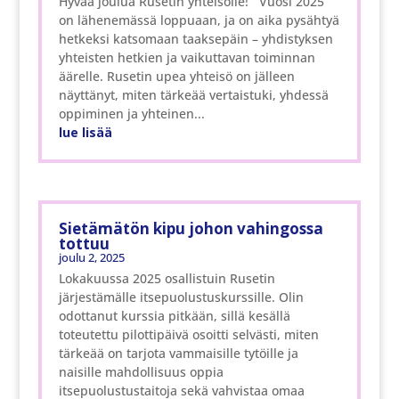
Hyvää joulua Rusetin yhteisölle! Vuosi 2025
on lähenemässä loppuaan, ja on aika pysähtyä
hetkeksi katsomaan taaksepäin – yhdistyksen
yhteisten hetkien ja vaikuttavan toiminnan
äärelle. Rusetin upea yhteisö on jälleen
näyttänyt, miten tärkeää vertaistuki, yhdessä
oppiminen ja yhteinen...
lue lisää
Sietämätön kipu johon vahingossa
tottuu
joulu 2, 2025
Lokakuussa 2025 osallistuin Rusetin
järjestämälle itsepuolustuskurssille. Olin
odottanut kurssia pitkään, sillä kesällä
toteutettu pilottipäivä osoitti selvästi, miten
tärkeää on tarjota vammaisille tytöille ja
naisille mahdollisuus oppia
itsepuolustustaitoja sekä vahvistaa omaa