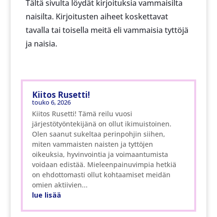
Tältä sivulta löydät kirjoituksia vammaisilta
naisilta. Kirjoitusten aiheet koskettavat
tavalla tai toisella meitä eli vammaisia tyttöjä
ja naisia.
Kiitos Rusetti!
touko 6, 2026
Kiitos Rusetti! Tämä reilu vuosi
järjestötyöntekijänä on ollut ikimuistoinen.
Olen saanut sukeltaa perinpohjin siihen,
miten vammaisten naisten ja tyttöjen
oikeuksia, hyvinvointia ja voimaantumista
voidaan edistää. Mieleenpainuvimpia hetkiä
on ehdottomasti ollut kohtaamiset meidän
omien aktiivien...
lue lisää