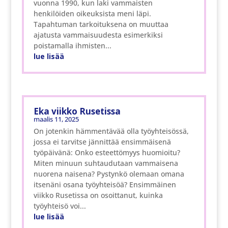
vuonna 1990, kun laki vammaisten
henkilöiden oikeuksista meni läpi.
Tapahtuman tarkoituksena on muuttaa
ajatusta vammaisuudesta esimerkiksi
poistamalla ihmisten...
lue lisää
Eka viikko Rusetissa
maalis 11, 2025
On jotenkin hämmentävää olla työyhteisössä,
jossa ei tarvitse jännittää ensimmäisenä
työpäivänä: Onko esteettömyys huomioitu?
Miten minuun suhtaudutaan vammaisena
nuorena naisena? Pystynkö olemaan omana
itsenäni osana työyhteisöä? Ensimmäinen
viikko Rusetissa on osoittanut, kuinka
työyhteisö voi...
lue lisää