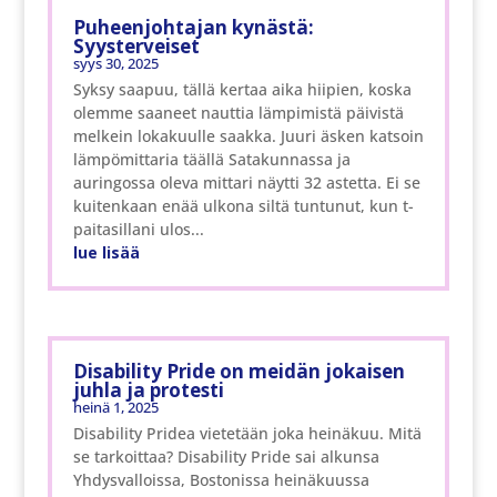
Puheenjohtajan kynästä:
Syysterveiset
syys 30, 2025
Syksy saapuu, tällä kertaa aika hiipien, koska
olemme saaneet nauttia lämpimistä päivistä
melkein lokakuulle saakka. Juuri äsken katsoin
lämpömittaria täällä Satakunnassa ja
auringossa oleva mittari näytti 32 astetta. Ei se
kuitenkaan enää ulkona siltä tuntunut, kun t-
paitasillani ulos...
lue lisää
Disability Pride on meidän jokaisen
juhla ja protesti
heinä 1, 2025
Disability Pridea vietetään joka heinäkuu. Mitä
se tarkoittaa? Disability Pride sai alkunsa
Yhdysvalloissa, Bostonissa heinäkuussa