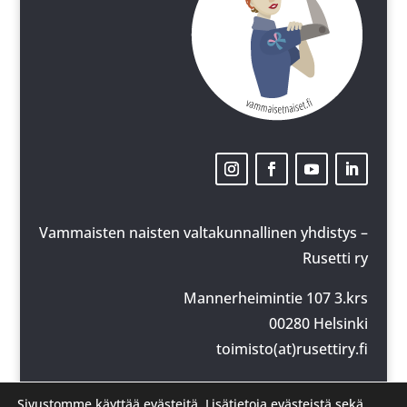
Vammaisten naisten valtakunnallinen yhdistys –
Rusetti ry
Mannerheimintie 107 3.krs
00280 Helsinki
toimisto(at)rusettiry.fi
y-tunnus: 2924154-5
Sivustomme käyttää evästeitä. Lisätietoja evästeistä sekä