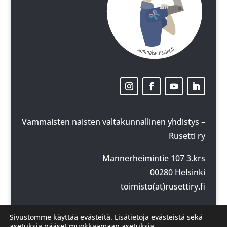
Vammaisten naisten valtakunnallinen yhdistys –
Rusetti ry
Mannerheimintie 107 3.krs
00280 Helsinki
toimisto(at)rusettiry.fi
y-tunnus: 2924154-5
Sivustomme käyttää evästeitä. Lisätietoja evästeistä sekä
© Rusetti ry
asetuksia pääset muokkaamaan asetuksia.