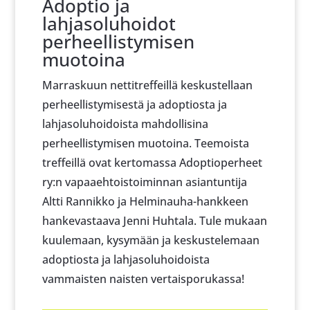
Adoptio ja
lahjasoluhoidot
perheellistymisen
muotoina
Marraskuun nettitreffeillä keskustellaan
perheellistymisestä ja adoptiosta ja
lahjasoluhoidoista mahdollisina
perheellistymisen muotoina. Teemoista
treffeillä ovat kertomassa Adoptioperheet
ry:n vapaaehtoistoiminnan asiantuntija
Altti Rannikko ja Helminauha-hankkeen
hankevastaava Jenni Huhtala. Tule mukaan
kuulemaan, kysymään ja keskustelemaan
adoptiosta ja lahjasoluhoidoista
vammaisten naisten vertaisporukassa!