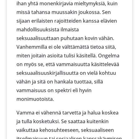
ihan yhtä monenkirjavia mieltymyksiä, kuin
missä tahansa muussakin joukossa. Sen
sijaan erilaisten rajoitteiden kanssa elävien
mahdollisuuksista ilmaista
seksuaalisuuttaan puhutaan kovin vähän.
Vanhemmilla ei ole välttämättä tietoa siitä,
miten joitain asioita tulisi käsitellä. Ongelma
on myös se, että vammaisuutta käsittelevää
seksuaalisuuskirjallisuutta on vielä kohtuu
vähän ja sitä on hankala tuottaa, sillä
vammaisuus on spektri eli hyvin
monimuotoista.
Vamma ei vähennä tarvetta ja halua koskea
ja tulla kosketuksi. Se saattaa kuitenkin
vaikuttaa kehosuhteeseen, seksuaaliseen
itseilmaisuun tai sosiaalisen kanssakäymisen