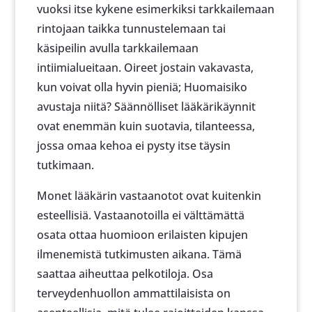
vuoksi itse kykene esimerkiksi tarkkailemaan
rintojaan taikka tunnustelemaan tai
käsipeilin avulla tarkkailemaan
intiimialueitaan. Oireet jostain vakavasta,
kun voivat olla hyvin pieniä; Huomaisiko
avustaja niitä? Säännölliset lääkärikäynnit
ovat enemmän kuin suotavia, tilanteessa,
jossa omaa kehoa ei pysty itse täysin
tutkimaan.
Monet lääkärin vastaanotot ovat kuitenkin
esteellisiä. Vastaanotoilla ei välttämättä
osata ottaa huomioon erilaisten kipujen
ilmenemistä tutkimusten aikana. Tämä
saattaa aiheuttaa pelkotiloja. Osa
terveydenhuollon ammattilaisista on