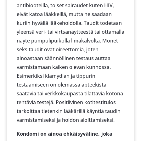
antibiooteilla, toiset sairaudet kuten HIV,
eivät katoa lääkkeillä, mutta ne saadaan
kuriin hyvällä lääkehoidolla. Taudit todetaan
yleensä veri- tai virtsanäytteestä tai ottamalla
näyte pumpulipuikolla limakalvolta. Monet
seksitaudit ovat oireettomia, joten
ainoastaan säännöllinen testaus auttaa
varmistamaan kaiken olevan kunnossa.
Esimerkiksi klamydian ja tippurin
testaamiseen on olemassa apteekista
saatavia tai verkkokaupasta tilattavia kotona
tehtäviä testejä. Positiivinen kotitestitulos
tarkoittaa tietenkin lääkärillä käyntiä taudin
varmistamiseksi ja hoidon aloittamiseksi.
Kondomi on ainoa ehkäisyväline, joka