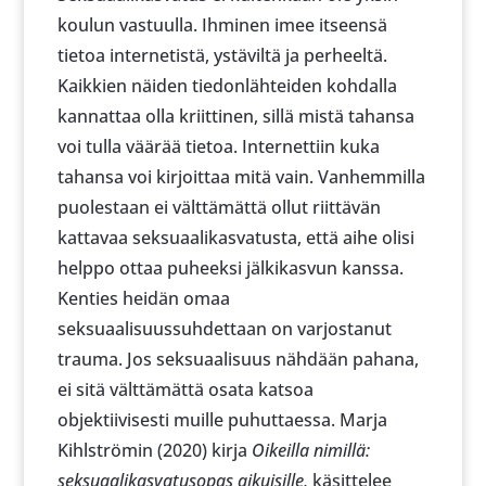
koulun vastuulla. Ihminen imee itseensä
tietoa internetistä, ystäviltä ja perheeltä.
Kaikkien näiden tiedonlähteiden kohdalla
kannattaa olla kriittinen, sillä mistä tahansa
voi tulla väärää tietoa. Internettiin kuka
tahansa voi kirjoittaa mitä vain. Vanhemmilla
puolestaan ei välttämättä ollut riittävän
kattavaa seksuaalikasvatusta, että aihe olisi
helppo ottaa puheeksi jälkikasvun kanssa.
Kenties heidän omaa
seksuaalisuussuhdettaan on varjostanut
trauma. Jos seksuaalisuus nähdään pahana,
ei sitä välttämättä osata katsoa
objektiivisesti muille puhuttaessa. Marja
Kihlströmin (2020) kirja
Oikeilla nimillä:
seksuaalikasvatusopas aikuisille,
käsittelee