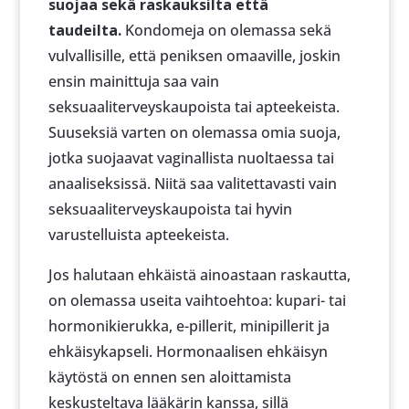
suojaa sekä raskauksilta että
taudeilta.
Kondomeja on olemassa sekä
vulvallisille, että peniksen omaaville, joskin
ensin mainittuja saa vain
seksuaaliterveyskaupoista tai apteekeista.
Suuseksiä varten on olemassa omia suoja,
jotka suojaavat vaginallista nuoltaessa tai
anaaliseksissä. Niitä saa valitettavasti vain
seksuaaliterveyskaupoista tai hyvin
varustelluista apteekeista.
Jos halutaan ehkäistä ainoastaan raskautta,
on olemassa useita vaihtoehtoa: kupari- tai
hormonikierukka, e-pillerit, minipillerit ja
ehkäisykapseli. Hormonaalisen ehkäisyn
käytöstä on ennen sen aloittamista
keskusteltava lääkärin kanssa, sillä