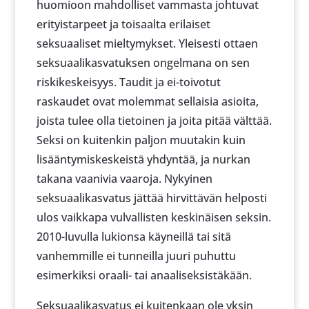
huomioon mahdolliset vammasta johtuvat
erityistarpeet ja toisaalta erilaiset
seksuaaliset mieltymykset. Yleisesti ottaen
seksuaalikasvatuksen ongelmana on sen
riskikeskeisyys. Taudit ja ei-toivotut
raskaudet ovat molemmat sellaisia asioita,
joista tulee olla tietoinen ja joita pitää välttää.
Seksi on kuitenkin paljon muutakin kuin
lisääntymiskeskeistä yhdyntää, ja nurkan
takana vaanivia vaaroja. Nykyinen
seksuaalikasvatus jättää hirvittävän helposti
ulos vaikkapa vulvallisten keskinäisen seksin.
2010-luvulla lukionsa käyneillä tai sitä
vanhemmille ei tunneilla juuri puhuttu
esimerkiksi oraali- tai anaaliseksistäkään.
Seksuaalikasvatus ei kuitenkaan ole yksin