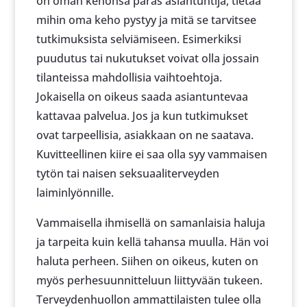
on oman kehonsa paras asiantuntija, tietää
mihin oma keho pystyy ja mitä se tarvitsee
tutkimuksista selviämiseen. Esimerkiksi
puudutus tai nukutukset voivat olla jossain
tilanteissa mahdollisia vaihtoehtoja.
Jokaisella on oikeus saada asiantuntevaa
kattavaa palvelua. Jos ja kun tutkimukset
ovat tarpeellisia, asiakkaan on ne saatava.
Kuvitteellinen kiire ei saa olla syy vammaisen
tytön tai naisen seksuaaliterveyden
laiminlyönnille.
Vammaisella ihmisellä on samanlaisia haluja
ja tarpeita kuin kellä tahansa muulla. Hän voi
haluta perheen. Siihen on oikeus, kuten on
myös perhesuunnitteluun liittyvään tukeen.
Terveydenhuollon ammattilaisten tulee olla