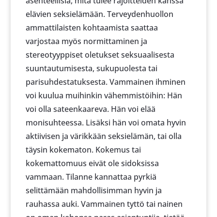
asenteellisia, mitä tulee rajoitteiden kanssa
elävien seksielämään. Terveydenhuollon
ammattilaisten kohtaamista saattaa
varjostaa myös normittaminen ja
stereotyyppiset oletukset seksuaalisesta
suuntautumisesta, sukupuolesta tai
parisuhdestatuksesta. Vammainen ihminen
voi kuulua muihinkin vähemmistöihin: Hän
voi olla sateenkaareva. Hän voi elää
monisuhteessa. Lisäksi hän voi omata hyvin
aktiivisen ja värikkään seksielämän, tai olla
täysin kokematon. Kokemus tai
kokemattomuus eivät ole sidoksissa
vammaan. Tilanne kannattaa pyrkiä
selittämään mahdollisimman hyvin ja
rauhassa auki. Vammainen tyttö tai nainen