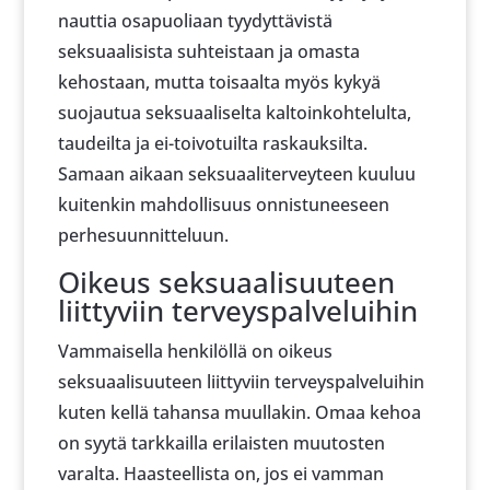
nauttia osapuoliaan tyydyttävistä
seksuaalisista suhteistaan ja omasta
kehostaan, mutta toisaalta myös kykyä
suojautua seksuaaliselta kaltoinkohtelulta,
taudeilta ja ei-toivotuilta raskauksilta.
Samaan aikaan seksuaaliterveyteen kuuluu
kuitenkin mahdollisuus onnistuneeseen
perhesuunnitteluun.
Oikeus seksuaalisuuteen
liittyviin terveyspalveluihin
Vammaisella henkilöllä on oikeus
seksuaalisuuteen liittyviin terveyspalveluihin
kuten kellä tahansa muullakin. Omaa kehoa
on syytä tarkkailla erilaisten muutosten
varalta. Haasteellista on, jos ei vamman