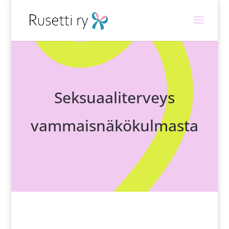
Seksuaaliterveys
vammaisnäkökulmasta