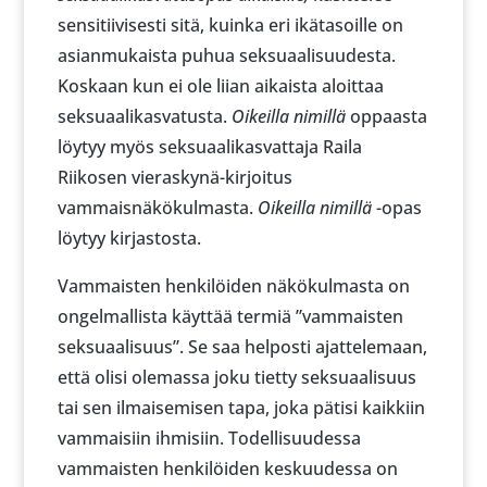
sensitiivisesti sitä, kuinka eri ikätasoille on
asianmukaista puhua seksuaalisuudesta.
Koskaan kun ei ole liian aikaista aloittaa
seksuaalikasvatusta.
Oikeilla nimillä
oppaasta
löytyy myös seksuaalikasvattaja Raila
Riikosen vieraskynä-kirjoitus
vammaisnäkökulmasta.
Oikeilla nimillä
-opas
löytyy kirjastosta.
Vammaisten henkilöiden näkökulmasta on
ongelmallista käyttää termiä ”vammaisten
seksuaalisuus”. Se saa helposti ajattelemaan,
että olisi olemassa joku tietty seksuaalisuus
tai sen ilmaisemisen tapa, joka pätisi kaikkiin
vammaisiin ihmisiin. Todellisuudessa
vammaisten henkilöiden keskuudessa on