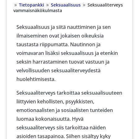
Tietopankki
Seksuaalisuus
Seksuaaliterveys
9
9
9
vammaisnäkökulmasta
Seksuaalisuus ja siitä nauttiminen ja sen
ilmaiseminen ovat jokaisen oikeuksia
taustasta riippumatta. Nautinnon ja
voimavaran lisäksi seksuaalisuus ja etenkin
seksin harrastaminen tuovat vastuun ja
velvollisuuden seksuaaliterveydestä
huolehtimisesta.
Seksuaaliterveys tarkoittaa seksuaalisuuteen
liittyvien kehollisten, psyykkisten,
emotionaalisten ja sosiaalisten tunteiden
luomaa kokonaisuutta. Hyvä
seksuaaliterveys siis tarkoittaa näiden
asioiden tasapainoa. Siihen sisältyy kyky