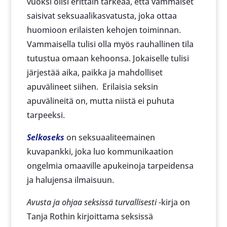
vuoksi olisi erittäin tärkeää, että vammaiset
saisivat seksuaalikasvatusta, joka ottaa
huomioon erilaisten kehojen toiminnan.
Vammaisella tulisi olla myös rauhallinen tila
tutustua omaan kehoonsa. Jokaiselle tulisi
järjestää aika, paikka ja mahdolliset
apuvälineet siihen. Erilaisia seksin
apuvälineitä on, mutta niistä ei puhuta
tarpeeksi.
Selkoseks
on seksuaaliteemainen
kuvapankki, joka luo kommunikaation
ongelmia omaaville apukeinoja tarpeidensa
ja halujensa ilmaisuun.
Avusta ja ohjaa seksissä turvallisesti
-kirja on
Tanja Rothin kirjoittama seksissä