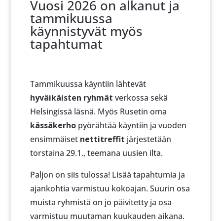
Vuosi 2026 on alkanut ja
tammikuussa
käynnistyvät myös
tapahtumat
Tammikuussa käyntiin lähtevät
hyväikäisten ryhmät
verkossa sekä
Helsingissä läsnä. Myös Rusetin oma
kässäkerho
pyörähtää käyntiin ja vuoden
ensimmäiset
nettitreffit
järjestetään
torstaina 29.1., teemana uusien ilta.
Paljon on siis tulossa! Lisää tapahtumia ja
ajankohtia varmistuu kokoajan. Suurin osa
muista ryhmistä on jo päivitetty ja osa
varmistuu muutaman kuukauden aikana.