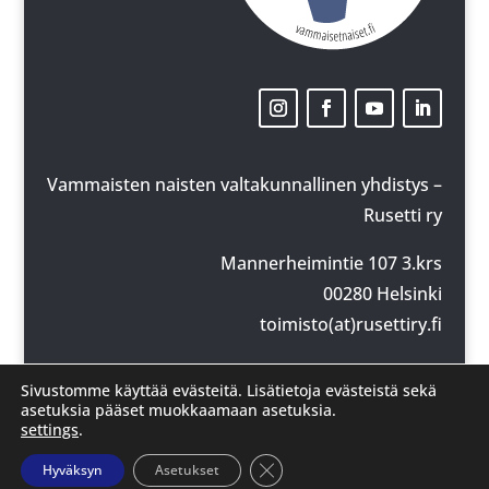
Vammaisten naisten valtakunnallinen yhdistys –
Rusetti ry
Mannerheimintie 107 3.krs
00280 Helsinki
toimisto(at)rusettiry.fi
y-tunnus: 2924154-5
Sivustomme käyttää evästeitä. Lisätietoja evästeistä sekä
© Rusetti ry
asetuksia pääset muokkaamaan asetuksia.
settings
.
Sulje evästebanneri
Hyväksyn
Asetukset