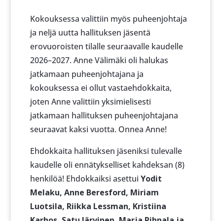
Kokouksessa valittiin myös puheenjohtaja
ja neljä uutta hallituksen jäsentä
erovuoroisten tilalle seuraavalle kaudelle
2026–2027. Anne Välimäki oli halukas
jatkamaan puheenjohtajana ja
kokouksessa ei ollut vastaehdokkaita,
joten Anne valittiin yksimielisesti
jatkamaan hallituksen puheenjohtajana
seuraavat kaksi vuotta. Onnea Anne!
Ehdokkaita hallituksen jäseniksi tulevalle
kaudelle oli ennätykselliset kahdeksan (8)
henkilöä! Ehdokkaiksi asettui
Yodit
Melaku, Anne Beresford, Miriam
Luotsila, Riikka Lessman, Kristiina
Karhos, Satu Järvinen, Marja Pihnala ja