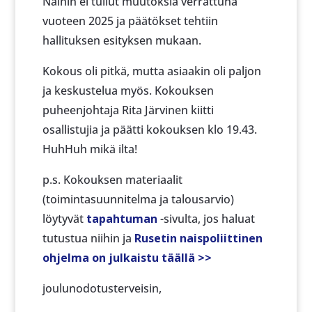
Näihin ei tullut muutoksia verrattuna
vuoteen 2025 ja päätökset tehtiin
hallituksen esityksen mukaan.
Kokous oli pitkä, mutta asiaakin oli paljon
ja keskustelua myös. Kokouksen
puheenjohtaja Rita Järvinen kiitti
osallistujia ja päätti kokouksen klo 19.43.
HuhHuh mikä ilta!
p.s. Kokouksen materiaalit
(toimintasuunnitelma ja talousarvio)
löytyvät
tapahtuman
-sivulta, jos haluat
tutustua niihin ja
Rusetin naispoliittinen
ohjelma on julkaistu täällä >>
joulunodotusterveisin,