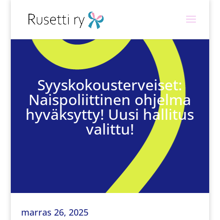
Syyskokousterveiset:
Naispoliittinen ohjelma
hyväksytty! Uusi hallitus
valittu!
marras 26, 2025