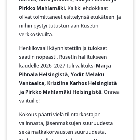
Pirkko Mahlamäki.
Kaikki ehdokkaat
olivat toimittaneet esittelynsä etukäteen, ja
niihin pystyi tutustumaan Rusetin
verkkosivuilta.
Henkilövaali käynnistettiin ja tulokset
saatiin nopeasti. Rusetin hallitukseen
kaudelle 2026–2027 tuli valituksi
Marja
Pihnala Helsingistä, Yodit Melaku
Vantaalta, Kristiina Karhos Helsingistä
ja Pirkko Mahlamäki Helsingistä.
Onnea
valituille!
Kokous päätti vielä tilintarkastajan
valinnasta, jäsenmaksujen suuruudesta
sekä matkakorvausten suuruudesta.