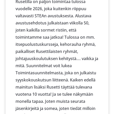
Rusetilla on paljon toimintaa tulossa
vuodelle 2026, joka kuitenkin riippuu
valtavasti STEAn avustuksesta. Alustava
avustusehdotus julkaistaan viikolla 50,
joten kaikilla sormet ristiin, että
toimintamme saa jatkoa! Tulossa on mm.
itsepuolustuskursseja, kehorauha ryhmä,
paikalliset Rusettilaisten ryhmät,
johtajuuskoulutuksen kehitystä…. vaikka ja
mitä. Suunnitelmat voit lukea
Toimintasuunnitelmasta, joka on julkaistu
syyskokouskutsun liitteenä. Kaiken edellä
mainitun lisäksi Rusetti täyttää tulevana
vuotena 10 vuotta! Ja se tulee näkymään
monella tapaa. Joten muista seurata
jäsenkirjeitä ja somea, joten tiedät milloin