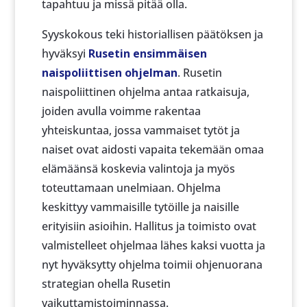
tapahtuu ja missä pitää olla.
Syyskokous teki historiallisen päätöksen ja
hyväksyi
Rusetin ensimmäisen
naispoliittisen ohjelman
. Rusetin
naispoliittinen ohjelma antaa ratkaisuja,
joiden avulla voimme rakentaa
yhteiskuntaa, jossa vammaiset tytöt ja
naiset ovat aidosti vapaita tekemään omaa
elämäänsä koskevia valintoja ja myös
toteuttamaan unelmiaan. Ohjelma
keskittyy vammaisille tytöille ja naisille
erityisiin asioihin. Hallitus ja toimisto ovat
valmistelleet ohjelmaa lähes kaksi vuotta ja
nyt hyväksytty ohjelma toimii ohjenuorana
strategian ohella Rusetin
vaikuttamistoiminnassa.