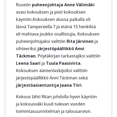
Rusetin
puheenjohtaja Anne Välimäki
avasi kokouksen ja pisti kokouksen
käyntiin.Kokouksen alussa paikalla oli
läsnä Tampereella 7 ja etänä 15 henkilöä
eli mahtava joukko osallistujia. Kokouksen
puheenjohtajaksi valittiin
Rita Järvinen
ja
sihteeriksi
järjestöpäällikkö
Anni
Täckman
. Pöytäkirjan tarkastajiksi valittiin
Leena Saari
ja
Tuula Paasivirta
.
Kokouksen ääntenlaskijoiksi valittiin
järjestöpäällikkö Anni Täckman sekä
järjestöasiantuntija Jaana Tiiri
.
Kokous lähti Ritan johdolla hyvin käyntiin
ja kokousväki kuuli tulevan vuoden
toimintasuunnitelman ja talousarvion.