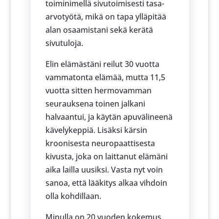
toiminimellä sivutoimisesti tasa-
arvotyötä, mikä on tapa ylläpitää
alan osaamistani sekä kerätä
sivutuloja.
Elin elämästäni reilut 30 vuotta
vammatonta elämää, mutta 11,5
vuotta sitten hermovamman
seurauksena toinen jalkani
halvaantui, ja käytän apuvälineenä
kävelykeppiä. Lisäksi kärsin
kroonisesta neuropaattisesta
kivusta, joka on laittanut elämäni
aika lailla uusiksi. Vasta nyt voin
sanoa, että lääkitys alkaa vihdoin
olla kohdillaan.
Minulla on 20 vuoden kokemus