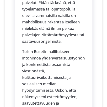
palvelut. Pidän tärkeänä, että
työelämässä tai opintopolulla
olevilla vammaisilla naisilla on
mahdollisuus rakentaa itselleen
mielekäs elämä ilman pelkoa
palvelujen riittämättömyydestä tai
saatavuusongelmista.
Toisin Rusetin hallitukseen
intohimoa yhdenvertaisuustyöhön
ja konkreettista osaamista
viestinnästä,
kulttuurivaikuttamisesta ja
sosiaalisen median
hyödyntämisestä. Uskon, että
näkemykseni esteettömyyden,
saavutettavuuden ja