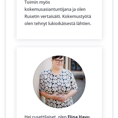
Toimin myös
kokemusasiantuntijana ja olen
Rusetin vertaisäiti. Kokemustyötä
olen tehnyt lukioikäisestä lähtien.
Hei rusettilaiset, olen
Elina Havu
,