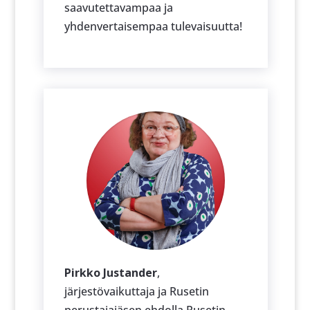
saavutettavampaa ja
yhdenvertaisempaa tulevaisuutta!
Pirkko Justander
,
järjestövaikuttaja ja Rusetin
perustajajäsen ehdolla Rusetin