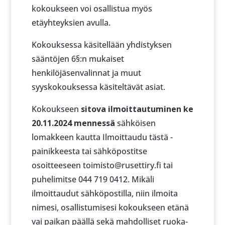
kokoukseen voi osallistua myös
etäyhteyksien avulla.
Kokouksessa käsitellään yhdistyksen
sääntöjen 6§:n mukaiset
henkilöjäsenvalinnat ja muut
syyskokouksessa käsiteltävät asiat.
Kokoukseen
sitova ilmoittautuminen ke
20.11.2024 mennessä
sähköisen
lomakkeen kautta Ilmoittaudu tästä -
painikkeesta tai sähköpostitse
osoitteeseen toimisto@rusettiry.fi tai
puhelimitse 044 719 0412. Mikäli
ilmoittaudut sähköpostilla, niin ilmoita
nimesi, osallistumisesi kokoukseen etänä
vai paikan päällä sekä mahdolliset ruoka-