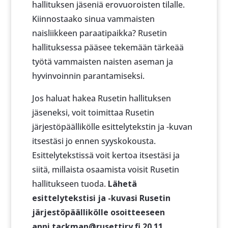
hallituksen jäseniä erovuoroisten tilalle.
Kiinnostaako sinua vammaisten
naisliikkeen paraatipaikka? Rusetin
hallituksessa pääsee tekemään tärkeää
työtä vammaisten naisten aseman ja
hyvinvoinnin parantamiseksi.
Jos haluat hakea Rusetin hallituksen
jäseneksi, voit toimittaa Rusetin
järjestöpäällikölle esittelytekstin ja -kuvan
itsestäsi jo ennen syyskokousta.
Esittelytekstissä voit kertoa itsestäsi ja
siitä, millaista osaamista voisit Rusetin
hallitukseen tuoda.
Lähetä
esittelytekstisi ja -kuvasi Rusetin
järjestöpäällikölle osoitteeseen
anni.tackman@rusettiry.fi 20.11.