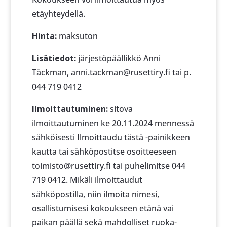
etäyhteydellä.
Hinta:
maksuton
Lisätiedot:
järjestöpäällikkö Anni
Täckman, anni.tackman@rusettiry.fi tai p.
044 719 0412
Ilmoittautuminen:
sitova
ilmoittautuminen ke 20.11.2024 mennessä
sähköisesti Ilmoittaudu tästä -painikkeen
kautta tai sähköpostitse osoitteeseen
toimisto@rusettiry.fi tai puhelimitse 044
719 0412. Mikäli ilmoittaudut
sähköpostilla, niin ilmoita nimesi,
osallistumisesi kokoukseen etänä vai
paikan päällä sekä mahdolliset ruoka-