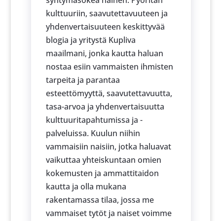
syntymäsokea nainen. Pyöritän
kulttuuriin, saavutettavuuteen ja
yhdenvertaisuuteen keskittyvää
blogia ja yritystä Kupliva
maailmani, jonka kautta haluan
nostaa esiin vammaisten ihmisten
tarpeita ja parantaa
esteettömyyttä, saavutettavuutta,
tasa-arvoa ja yhdenvertaisuutta
kulttuuritapahtumissa ja -
palveluissa. Kuulun niihin
vammaisiin naisiin, jotka haluavat
vaikuttaa yhteiskuntaan omien
kokemusten ja ammattitaidon
kautta ja olla mukana
rakentamassa tilaa, jossa me
vammaiset tytöt ja naiset voimme