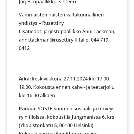
Järjestöpäällikkö, sihteeri
Vammaisten naisten valtakunnallinen
yhdistys – Rusetti ry
Lisätiedot: järjestöpäällikkö Anni Täckman,
anni.tackman@rusettiry.fi tai p. 044 719
0412
Aika:
keskiviikkona 27.11.2024 klo 17.00–
19.00. Kokousta ennen kahvi- ja teetarjoilu
klo 16.30 alkaen.
Paikka:
SOSTE Suomen sosiaali- ja terveys
ry:n tiloissa, kokoustila Jungmanissa 6. krs
(Yliopistonkatu 5, 00100 Helsinki).
Kokoukseen voi ilmoittautua myös