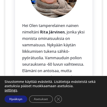
Hei Olen tamperelainen nainen
nimeltäni
Rita Järvinen
, jonka yksi
monista ominaisuuksia on
vammaisuus. Nykyään käytän
liikkumisen tukena sähkö-
pyörätuolia. Vammauduin polion
seurauksena -60 luvun vaihteessa.
Elämäni on antoisaa, mutta
vaatinut monenlaisia taisteluja
Sivustomme käyttää evästeitä. Lisätietoja evästeistä sekä
oikeuksien puolustamiseen ja
asetuksia pääset muokkaamaan asetuksia.
toteuttamiseen. Olen joutunut
settings
.
rikkomaan monia meille
Sulje evästebanneri
Hyväksyn
Asetukset
vammaisille naisille ase tettuja