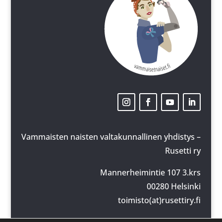
Vammaisten naisten valtakunnallinen yhdistys –
Rusetti ry
Mannerheimintie 107 3.krs
00280 Helsinki
toimisto(at)rusettiry.fi
y-tunnus: 2924154-5