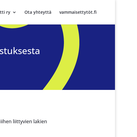
tti ry
Ota yhteyttä
vammaisettytöt.fi
istuksesta
hen liittyvien lakien