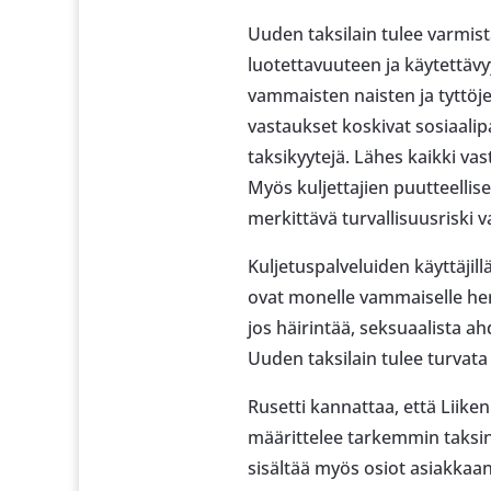
Uuden taksilain tulee varmis
luotettavuuteen ja käytettävyy
vammaisten naisten ja tyttöje
vastaukset koskivat sosiaalip
taksikyytejä. Lähes kaikki vas
Myös kuljettajien puutteellis
merkittävä turvallisuusriski 
Kuljetuspalveluiden käyttäji
ovat monelle vammaiselle hen
jos häirintää, seksuaalista ah
Uuden taksilain tulee turvata 
Rusetti kannattaa, että Liiken
määrittelee tarkemmin taksink
sisältää myös osiot asiakka