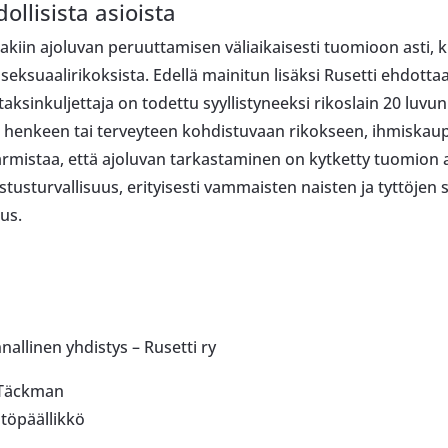
lisista asioista
lakiin ajoluvan peruuttamisen väliaikaisesti tuomioon asti, 
seksuaalirikoksista. Edellä mainitun lisäksi Rusetti ehdottaa
taksinkuljettaja on todettu syyllistyneeksi rikoslain 20 luv
 henkeen tai terveyteen kohdistuvaan rikokseen, ihmiskau
rmistaa, että ajoluvan tarkastaminen on kytketty tuomion a
tusturvallisuus, erityisesti vammaisten naisten ja tyttöje
us.
allinen yhdistys – Rusetti ry
äckman
päällikkö