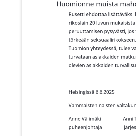
Huomionne muista mahdol
Rusetti ehdottaa lisättäväksi 
rikoslain 20 luvun mukaisista 
peruuttamisen pysyvästi, jos 
törkeään seksuaalirikokseen,
Tuomion yhteydessä, tulee va
turvataan asiakkaiden matkus
olevien asiakkaiden turvallisu
Helsingissä 6.6.2025
Vammaisten naisten valtakunn
Anne Välimäki Anni T
puheenjohtaja järjestö