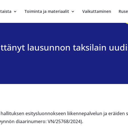
taista
Toiminta ja materiaalit
Vaikuttaminen
Ruse
ättänyt lausunnon taksilain uud
hallituksen esitysluonnokseen liikennepalvelun ja eräiden sii
pyynnön diaarinumero: VN/25768/2024).