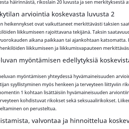
esta häirinnästä, rikoslain 20 luvusta ja sen merkityksestä 
tilan arviointia koskevasta luvusta 2
n heikennykset ovat vaikuttaneet merkittävästi taksien s
löiden liikkumiseen rajoittavana tekijänä. Taksin saatavuu
 vuorokauden aikana paikkaan tai ajankohtaan katsomatta. 
enkilöiden liikkumiseen ja liikkumisvapauteen merkittäväst
luvan myöntämisen edellytyksiä koskevista
enneluvan myöntämisen yhteydessä hyvämaineisuuden arvioin
jan syyllistyminen myös henkeen ja terveyteen liittyviin rik
mentin 1 kohtaan lisättäisiin hyvämaineisuuden arviontiin 
rveyteen kohdistuvat rikokset sekä seksuaalirikokset. Liike
eltaminen on perusteltua.
tamista, valvontaa ja hinnoittelua koskev