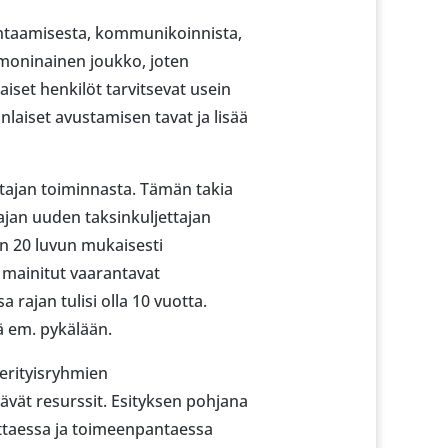
kohtaamisesta, kommunikoinnista,
 moninainen joukko, joten
iset henkilöt tarvitsevat usein
laiset avustamisen tavat ja lisää
ttajan toiminnasta. Tämän takia
rajan uuden taksinkuljettajan
ain 20 luvun mukaisesti
ä mainitut vaarantavat
rajan tulisi olla 10 vuotta.
ä em. pykälään.
 erityisryhmien
tävät resurssit. Esityksen pohjana
ittaessa ja toimeenpantaessa