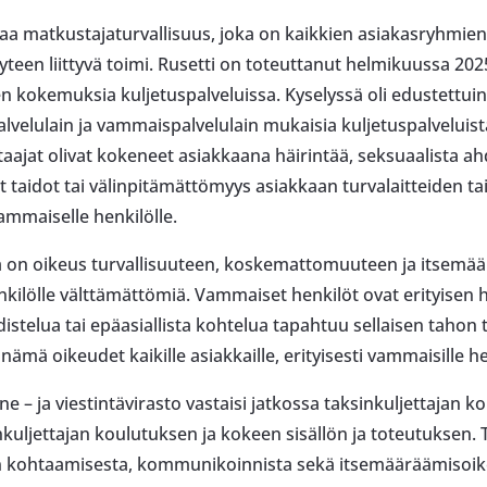
taa matkustajaturvallisuus, joka on kaikkien asiakasryhmien
teen liittyvä toimi. Rusetti on toteuttanut helmikuussa 2025 k
n kokemuksia kuljetuspalveluissa. Kyselyssä oli edustettui
alvelulain ja vammaispalvelulain mukaisia kuljetuspalveluista
taajat olivat kokeneet asiakkaana häirintää, seksuaalista ahd
et taidot tai välinpitämättömyys asiakkaan turvalaitteiden t
vammaiselle henkilölle.
llä on oikeus turvallisuuteen, koskemattomuuteen ja itsemä
kilölle välttämättömiä. Vammaiset henkilöt ovat erityisen 
distelua tai epäasiallista kohtelua tapahtuu sellaisen tahon
nämä oikeudet kaikille asiakkaille, erityisesti vammaisille hen
ne – ja viestintävirasto vastaisi jatkossa taksinkuljettajan 
uljettajan koulutuksen ja kokeen sisällön ja toteutuksen. T
an kohtaamisesta, kommunikoinnista sekä itsemääräämisoike