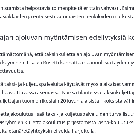
istamista helpottavia toimenpiteitä erittäin vahvasti. Esimerk
 asiakkaiden ja erityisesti vammaisten henkilöiden matkustaj
ajan ajoluvan myöntämisen edellytyksiä ko
ttämättömänä, että taksinkuljettajan ajoluvan myöntämisen
 käyminen. Lisäksi Rusetti kannattaa säännöllisiä täydennys
tettavuutta.
ä taksi- ja kuljetuspalveluita käyttävät myös alaikäiset vamm
en haavoittuvassa asemassa. Näissä tilanteissa taksinkuljett
 kuljettajan tuomio rikoslain 20 luvun alaisista rikoksista väh
ettajakoulutus lisää taksi- ja kuljetuspalveluiden turvallisuu
ityisryhmien kuljettajakoulutus järjestämistä läsnä-koulutuk
oita etänä/etäyhteyksin ei voida harjoitella.