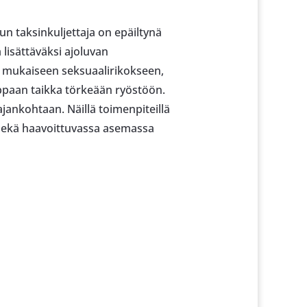
kun taksinkuljettaja on epäiltynä
 lisättäväksi ajoluvan
un mukaiseen seksuaalirikokseen,
ppaan taikka törkeään ryöstöön.
jankohtaan. Näillä toimenpiteillä
n sekä haavoittuvassa asemassa