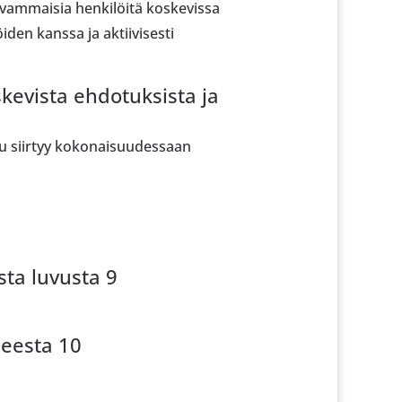
a vammaisia henkilöitä koskevissa
den kanssa ja aktiivisesti
evista ehdotuksista ja
tuu siirtyy kokonaisuudessaan
ta luvusta 9
leesta 10