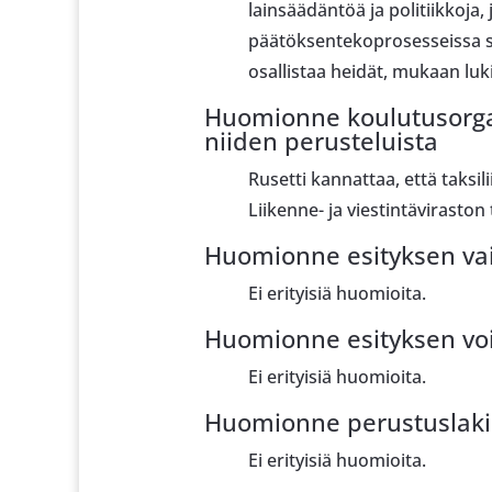
lainsäädäntöä ja politiikkoja
päätöksentekoprosesseissa sop
osallistaa heidät, mukaan luk
Huomionne koulutusorgan
niiden perusteluista
Rusetti kannattaa, että taksi
Liikenne- ja viestintäviraston
Huomionne esityksen vaik
Ei erityisiä huomioita.
Huomionne esityksen voi
Ei erityisiä huomioita.
Huomionne perustuslakia
Ei erityisiä huomioita.