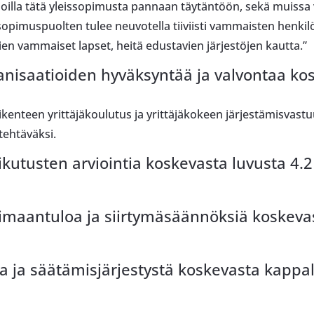
, joilla tätä yleissopimusta pannaan täytäntöön, sekä muiss
imuspuolten tulee neuvotella tiiviisti vammaisten henkilöi
ien vammaiset lapset, heitä edustavien järjestöjen kautta.”
isaatioiden hyväksyntää ja valvontaa kosk
liikenteen yrittäjäkoulutus ja yrittäjäkokeen järjestämisvas
 tehtäväksi.
utusten arviointia koskevasta luvusta 4.2
maantuloa ja siirtymäsäännöksiä koskevas
 ja säätämisjärjestystä koskevasta kappa