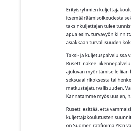
Erityisryhmien kuljettajakou
itsemääräämisoikeudesta sekä
taksinkuljettajan tulee tunni
apua esim. turvavyön kiinnit
asiakkaan turvallisuuden kok
Taksi- ja kuljetuspalveluiss
Rusetti näkee liikennepalvelu
ajoluvan myöntämiselle liian l
seksuaalirikoksesta tai henke
matkustajaturvallisuuden. Vam
Kannatamme myös uusien, hall
Rusetti esittää, että vammais
kuljettajakoulutusten suunnit
on Suomen ratifioima YK:n va