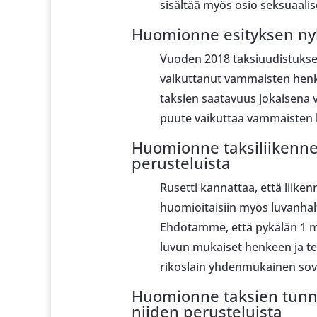
sisältää myös osio seksuaalis
Huomionne esityksen nyky
Vuoden 2018 taksiuudistukse
vaikuttanut vammaisten henki
taksien saatavuus jokaisena
puute vaikuttaa vammaisten h
Huomionne taksiliikenne
perusteluista
Rusetti kannattaa, että liik
huomioitaisiin myös luvanhalti
Ehdotamme, että pykälän 1 mo
luvun mukaiset henkeen ja te
rikoslain yhdenmukainen sov
Huomionne taksien tunnis
niiden perusteluista