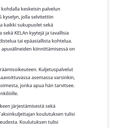
 kohdalla keskeisin palvelun
yselyn, jolla selvitettiin
na kaikki sukupuolet sekä
 sekä KELAn kyytejä ja tavallisia
istelua tai epäasiallista kohtelua.
ai apuvälineiden kiinnittämisessä on
äräämisoikeuteen. Kuljetuspalvelut
haavoittuvassa asemassa varsinkin,
 toimesta, jonka apua hän tarvitsee.
kilöille.
kokeen järjestämisestä sekä
aksinkuljettajan koulutuksen tulisi
udesta. Koulutuksen tulisi