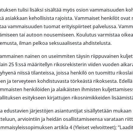
lutuksen tulisi lisäksi sisältää myös osion vammaisuuden 
 asiakkaan kehollisista rajoista. Vammaiset henkilöt ovat
staa vammaisuuden tuomat erityispiirteet palvelussa. Vamma
tämiseen tai autoon nousemiseen. Koulutus varmistaa oikean
emusta, ilman pelkoa seksuaalisesta ahdistelusta.
a vammainen nainen on useimmiten täysin riippuvainen kulje
lain 25 §:ssä määritellyn rikosrekisterin viiden vuoden aika
yhyenä niissä tilanteissa, joissa henkilö on tuomittu rikosl
en ja terveyteen kohdistuvasta törkeästä rikoksesta. Edell
maisten henkilöiden ja alaikäisten ihmisten kuljettamisessa 
ituksen esitykseen kirjattujen rikosnimikkeiden lisäämist
ia edustavien järjestöjen asiantuntijat sisällytetään mukaan
teluun, arviointiin ja heidän osallistamiseensa varataan riit
mmaisyleissopimuksen artikla 4 (Yleiset velvoitteet); ”Laad