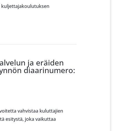
n kuljettajakoulutuksen
alvelun ja eräiden
pyynnön diaarinumero:
oitetta vahvistaa kuluttajien
ä esitystä, joka vaikuttaa