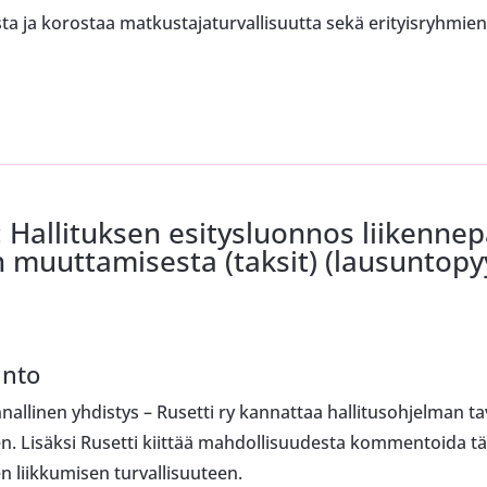
ta ja korostaa matkustajaturvallisuutta sekä erityisryhmie
: Hallituksen esitysluonnos liikennep
ien muuttamisesta (taksit) (lausunto
unto
llinen yhdistys – Rusetti ry kannattaa hallitusohjelman tav
n. Lisäksi Rusetti kiittää mahdollisuudesta kommentoida tät
n liikkumisen turvallisuuteen.