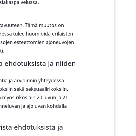
asiakaspalvelussa.
aatavuuteen. Tämä muutos on
dessa tulee huomioida erilaisten
Isojen esteettömien ajoneuvojen
i.
 ehdotuksista ja niiden
tia ja arvioinnin yhteydessä
oksiin sekä seksuaalirikoksiin.
myös rikoslain 20 luvun ja 21
nneluvan ja ajoluvan kohdalla
ista ehdotuksista ja