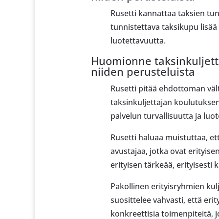
Rusetti kannattaa taksien tunn
tunnistettava taksikupu lisää
luotettavuutta.
Huomionne taksinkuljett
niiden perusteluista
Rusetti pitää ehdottoman väl
taksinkuljettajan koulutuksen
palvelun turvallisuutta ja luo
Rusetti haluaa muistuttaa, ett
avustajaa, jotka ovat erityis
erityisen tärkeää, erityisesti
Pakollinen erityisryhmien kulj
suosittelee vahvasti, että er
konkreettisia toimenpiteitä, j