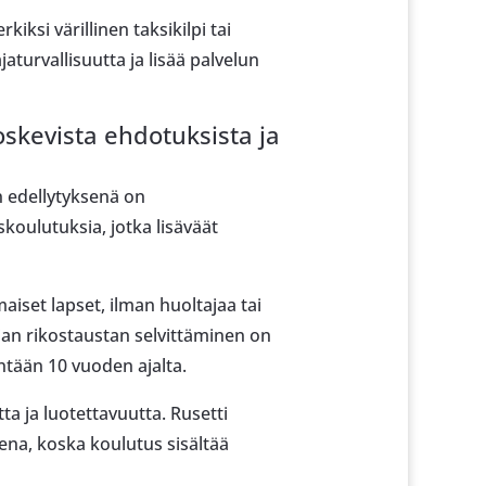
iksi värillinen taksikilpi tai
aturvallisuutta ja lisää palvelun
skevista ehdotuksista ja
 edellytyksenä on
koulutuksia, jotka lisäväät
aiset lapset, ilman huoltajaa tai
ajan rikostaustan selvittäminen on
intään 10 vuoden ajalta.
tta ja luotettavuutta. Rusetti
sena, koska koulutus sisältää