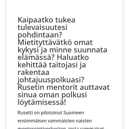
Kaipaatko tukea
tulevaisuutesi
pohdintaan?
Mietityttävätkö omat
kykysi ja minne suunnata
elämässä? Haluatko
kehittää taitojasi ja
rakentaa
johtajuuspolkuasi?
Rusetin mentorit auttavat
sinua oman polkusi
löytämisessä!
Rusetti on pilotoinut Suomeen
ensimmäisen vammaisten naisten
mentorointiverkoston, josta vammaiset