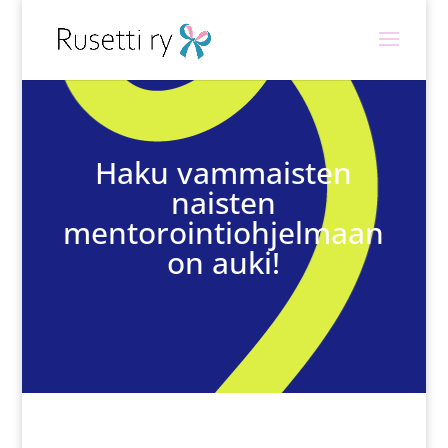
Haku vammaisten
naisten
mentorointiohjelmaan
on auki!