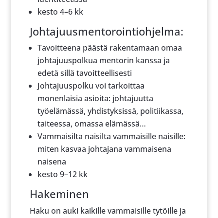
kesto 4–6 kk
Johtajuusmentorointiohjelma:
Tavoitteena päästä rakentamaan omaa
johtajuuspolkua mentorin kanssa ja
edetä sillä tavoitteellisesti
Johtajuuspolku voi tarkoittaa
monenlaisia asioita: johtajuutta
työelämässä, yhdistyksissä, politiikassa,
taiteessa, omassa elämässä…
Vammaisilta naisilta vammaisille naisille:
miten kasvaa johtajana vammaisena
naisena
kesto 9–12 kk
Hakeminen
Haku on auki kaikille vammaisille tytöille ja