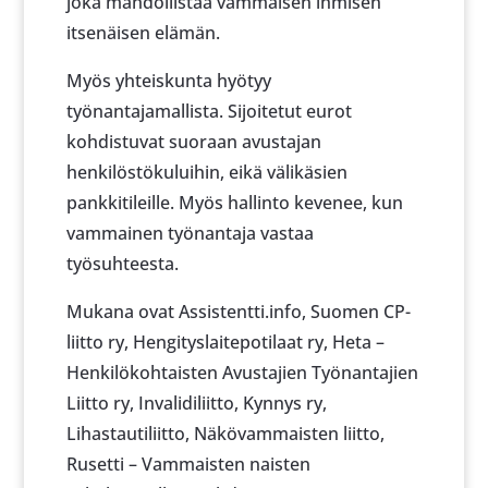
joka mahdollistaa vammaisen ihmisen
itsenäisen elämän.
Myös yhteiskunta hyötyy
työnantajamallista. Sijoitetut eurot
kohdistuvat suoraan avustajan
henkilöstökuluihin, eikä välikäsien
pankkitileille. Myös hallinto kevenee, kun
vammainen työnantaja vastaa
työsuhteesta.
Mukana ovat Assistentti.info, Suomen CP-
liitto ry, Hengityslaitepotilaat ry, Heta –
Henkilökohtaisten Avustajien Työnantajien
Liitto ry, Invalidiliitto, Kynnys ry,
Lihastautiliitto, Näkövammaisten liitto,
Rusetti – Vammaisten naisten