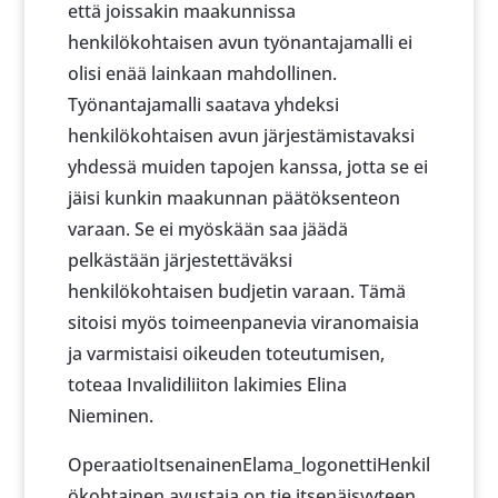
että joissakin maakunnissa
henkilökohtaisen avun työnantajamalli ei
olisi enää lainkaan mahdollinen.
Työnantajamalli saatava yhdeksi
henkilökohtaisen avun järjestämistavaksi
yhdessä muiden tapojen kanssa, jotta se ei
jäisi kunkin maakunnan päätöksenteon
varaan. Se ei myöskään saa jäädä
pelkästään järjestettäväksi
henkilökohtaisen budjetin varaan. Tämä
sitoisi myös toimeenpanevia viranomaisia
ja varmistaisi oikeuden toteutumisen,
toteaa Invalidiliiton lakimies Elina
Nieminen.
OperaatioItsenainenElama_logonettiHenkil
ökohtainen avustaja on tie itsenäisyyteen.